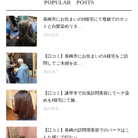
POPULAR POSTS
長崎市にお住まいのH様宅にて母娘でのカッ
トと白髪染めリタ…
2024.02.9
【口コミ】長崎市にお住まいのA様宅をご訪
問してご夫婦を出…
2023.10.7
【口コミ】諫早市で出張訪問美容にてヘナ染
めをI様宅にて施…
2023.08.8
【口コミ】長崎の訪問理美容でのパーマはこ
んな感じで行なっ…