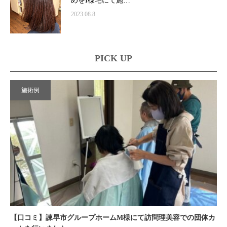
めをI様宅にて施…
2023.08.8
PICK UP
施術例
【口コミ】諫早市グループホームM様にて訪問理美容での団体カ