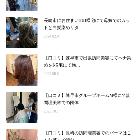
長崎市にお住まいのH様宅にて母娘でのカッ
トと白髪染めリタ…
2024.02.9
【口コミ】諫早市で出張訪問美容にてヘナ染
めをI様宅にて施…
2023.08.8
【口コミ】諫早市グループホームM様にて訪
問理美容での団体…
2023.10.7
【口コミ】長崎の訪問理美容でのパーマはこ