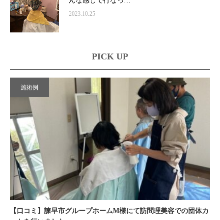
んな感じで行なっ…
2023.10.25
PICK UP
施術例
【口コミ】諫早市グループホームM様にて訪問理美容での団体カ